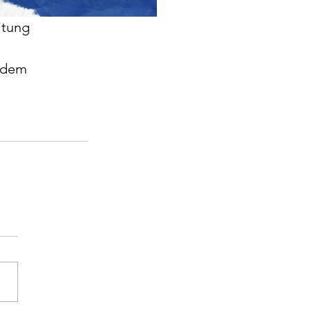
itung 
e dem 